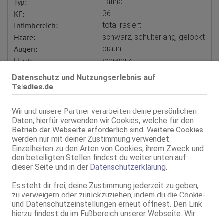
Typ:
Latina
KF:
36
Intimbereich:
total rasiert
Haare:
schwarz, schulterlang, gelockt
Augen:
braun
Haut:
schwarz
Sprachen:
Spanisch
Datenschutz und Nutzungserlebnis auf
Portugiesisch
Tsladies.de
Verkehr:
AV
GV
Franz.
Wir und unsere Partner verarbeiten deine persönlichen
Span. / BV
Daten, hierfür verwenden wir Cookies, welche für den
GF6
Betrieb der Webseite erforderlich sind. Weitere Cookies
werden nur mit deiner Zustimmung verwendet.
Service für:
Herren
Einzelheiten zu den Arten von Cookies, ihrem Zweck und
Service:
ZK
den beteiligten Stellen findest du weiter unten auf
Schmusen, Kuscheln
dieser Seite und in der
Datenschutzerklärung
.
Körperküsse
DS passiv
Es steht dir frei, deine Zustimmung jederzeit zu geben,
ZA passiv
zu verweigern oder zurückzuziehen, indem du die Cookie-
FA / An*l-Massagen passiv
und Datenschutzeinstellungen erneut öffnest. Den Link
GB passiv
hierzu findest du im Fußbereich unserer Webseite. Wir
KB passiv